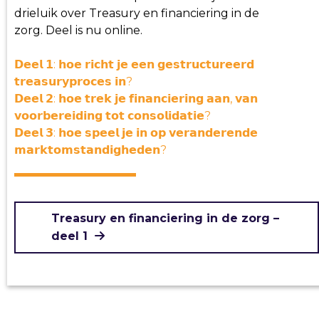
drieluik over Treasury en financiering in de
zorg. Deel is nu online.
𝗗𝗲𝗲𝗹 𝟭: 𝗵𝗼𝗲 𝗿𝗶𝗰𝗵𝘁 𝗷𝗲 𝗲𝗲𝗻 𝗴𝗲𝘀𝘁𝗿𝘂𝗰𝘁𝘂𝗿𝗲𝗲𝗿𝗱
𝘁𝗿𝗲𝗮𝘀𝘂𝗿𝘆𝗽𝗿𝗼𝗰𝗲𝘀 𝗶𝗻?
𝗗𝗲𝗲𝗹 𝟮: 𝗵𝗼𝗲 𝘁𝗿𝗲𝗸 𝗷𝗲 𝗳𝗶𝗻𝗮𝗻𝗰𝗶𝗲𝗿𝗶𝗻𝗴 𝗮𝗮𝗻, 𝘃𝗮𝗻
𝘃𝗼𝗼𝗿𝗯𝗲𝗿𝗲𝗶𝗱𝗶𝗻𝗴 𝘁𝗼𝘁 𝗰𝗼𝗻𝘀𝗼𝗹𝗶𝗱𝗮𝘁𝗶𝗲?
𝗗𝗲𝗲𝗹 𝟯: 𝗵𝗼𝗲 𝘀𝗽𝗲𝗲𝗹 𝗷𝗲 𝗶𝗻 𝗼𝗽 𝘃𝗲𝗿𝗮𝗻𝗱𝗲𝗿𝗲𝗻𝗱𝗲
𝗺𝗮𝗿𝗸𝘁𝗼𝗺𝘀𝘁𝗮𝗻𝗱𝗶𝗴𝗵𝗲𝗱𝗲𝗻?
Treasury en financiering in de zorg –
deel 1