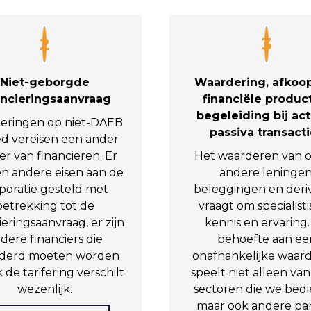
2
3
Niet-geborgde
Waardering, afkoo
ancieringsaanvraag
financiële produc
begeleiding bij act
teringen op niet-DAEB
passiva transact
d vereisen een ander
r van financieren. Er
Het waarderen van 
n andere eisen aan de
andere leningen
poratie gesteld met
beleggingen en deri
betrekking tot de
vraagt om specialist
ieringsaanvraag, er zijn
kennis en ervaring
dere financiers die
behoefte aan ee
derd moeten worden
onafhankelijke waar
 de tarifering verschilt
speelt niet alleen van
wezenlijk.
sectoren die we bedi
maar ook andere par