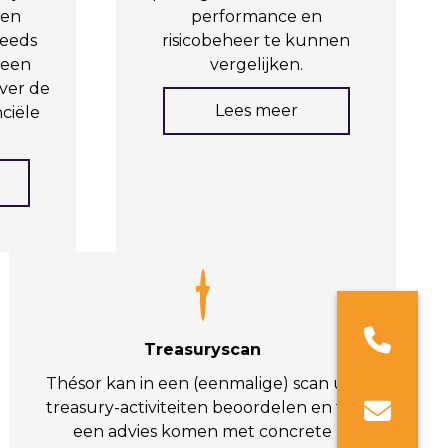
 en
performance en
teeds
risicobeheer te kunnen
 een
vergelijken.
over de
Lees meer
ciële
7
Treasuryscan
Thésor kan in een (eenmalige) scan uw
treasury-activiteiten beoordelen en tot
een advies komen met concrete