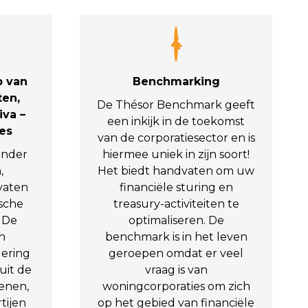
4
p van
Benchmarking
ten,
De Thésor Benchmark geeft
iva –
een inkijk in de toekomst
ies
van de corporatiesector en is
onder
hiermee uniek in zijn soort!
,
Het biedt handvaten om uw
vaten
financiële sturing en
ische
treasury-activiteiten te
. De
optimaliseren. De
n
benchmark is in het leven
dering
geroepen omdat er veel
uit de
vraag is van
enen,
woningcorporaties om zich
tijen
op het gebied van financiële