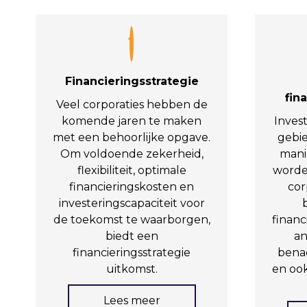
1
Financieringsstrategie
fin
Veel corporaties hebben de
komende jaren te maken
Inves
met een behoorlijke opgave.
gebie
Om voldoende zekerheid,
manie
flexibiliteit, optimale
worde
financieringskosten en
cor
investeringscapaciteit voor
de toekomst te waarborgen,
financ
biedt een
an
financieringsstrategie
bena
uitkomst.
en ook
Lees meer