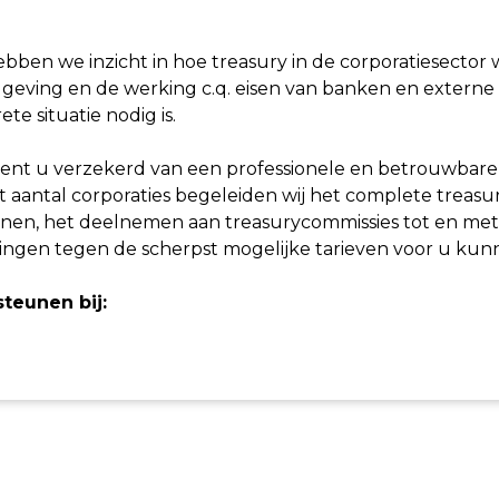
bben we inzicht in hoe treasury in de corporatiesector 
lgeving en de werking c.q. eisen van banken en externe
te situatie nodig is.
ent u verzekerd van een professionele en betrouwbare 
oot aantal corporaties begeleiden wij het complete treas
nnen, het deelnemen aan treasurycommissies tot en met 
ingen tegen de scherpst mogelijke tarieven voor u ku
teunen bij: