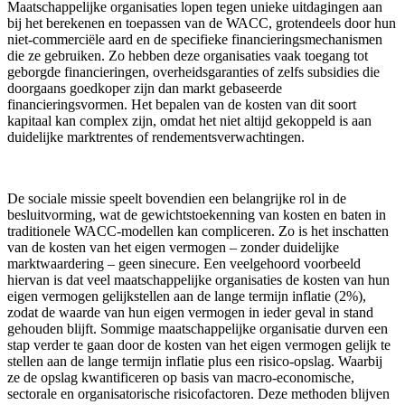
Maatschappelijke organisaties lopen tegen unieke uitdagingen aan
bij het berekenen en toepassen van de WACC, grotendeels door hun
niet-commerciële aard en de specifieke financieringsmechanismen
die ze gebruiken. Zo hebben deze organisaties vaak toegang tot
geborgde financieringen, overheidsgaranties of zelfs subsidies die
doorgaans goedkoper zijn dan markt gebaseerde
financieringsvormen. Het bepalen van de kosten van dit soort
kapitaal kan complex zijn, omdat het niet altijd gekoppeld is aan
duidelijke marktrentes of rendementsverwachtingen.
De sociale missie speelt bovendien een belangrijke rol in de
besluitvorming, wat de gewichtstoekenning van kosten en baten in
traditionele WACC-modellen kan compliceren. Zo is het inschatten
van de kosten van het eigen vermogen – zonder duidelijke
marktwaardering – geen sinecure. Een veelgehoord voorbeeld
hiervan is dat veel maatschappelijke organisaties de kosten van hun
eigen vermogen gelijkstellen aan de lange termijn inflatie (2%),
zodat de waarde van hun eigen vermogen in ieder geval in stand
gehouden blijft. Sommige maatschappelijke organisatie durven een
stap verder te gaan door de kosten van het eigen vermogen gelijk te
stellen aan de lange termijn inflatie plus een risico-opslag. Waarbij
ze de opslag kwantificeren op basis van macro-economische,
sectorale en organisatorische risicofactoren. Deze methoden blijven