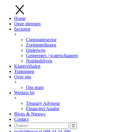
Home
Onze diensten
Sectoren
+
Corporatiesector
Zorginstellingen
Onderwijs
Gemeentes / waterschappen
Nutsbedrijven
Klantverhalen
Trainingen
Over ons
+
Ons team
Werken bij
+
Treasury Adviseur
Financieel Analist
Blogs & Nieuws
Contact
mail@thesor.nl
088 44 24 200