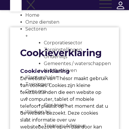
Home
Onze diensten
Sectoren
+
Corporatiesector
Zorginstellingen
Cookieverklaring
Onderwijs
Gemeentes / waterschappen
Cookieverklaring
Nutsbedrijven
Klantverhalen
De website van Thésor maakt gebruik
Trainingen
van cookies. Cookies zijn kleine
Over ons
tekstbestanden die een website op
+
uw computer, tablet of mobiele
Ons team
telefoon plaatst op het moment dat u
Werken bij
de website bezoekt. Deze cookies
+
slaat informatie over uw
Treasury Adviseur
websitebezoek op en daardoor kan