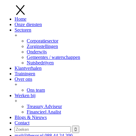
Home
Onze diensten
Sectoren
+
Corporatiesector
Zorginstellingen
Onderwijs
Gemeentes / waterschappen
Nutsbedrijven
Klantverhalen
Trainingen
Over ons
+
Ons team
Werken bij
+
Treasury Adviseur
Financieel Analist
Blogs & Nieuws
Contact
mail@thesor.nl
088 44 24 200