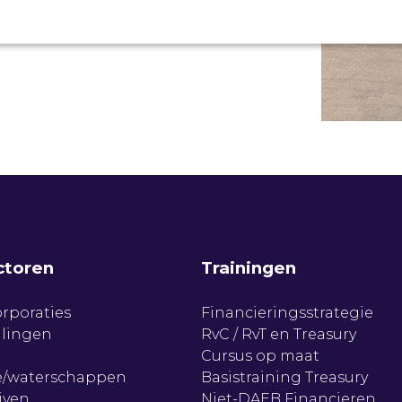
ctoren
Trainingen
rporaties
Financieringsstrategie
llingen
RvC / RvT en Treasury
Cursus op maat
/waterschappen
Basistraining Treasury
jven
Niet-DAEB Financieren