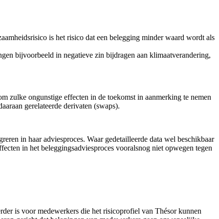
zaamheidsrisico is het risico dat een belegging minder waard wordt als
en bijvoorbeeld in negatieve zin bijdragen aan klimaatverandering,
 om zulke ongunstige effecten in de toekomst in aanmerking te nemen
daaraan gerelateerde derivaten (swaps).
reren in haar adviesproces. Waar gedetailleerde data wel beschikbaar
 effecten in het beleggingsadviesproces vooralsnog niet opwegen tegen
rder is voor medewerkers die het risicoprofiel van Thésor kunnen