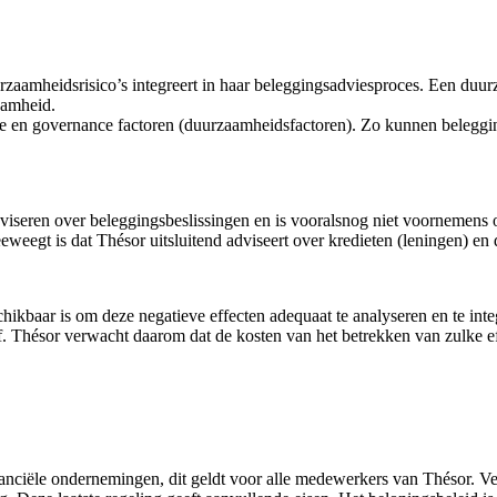
rzaamheidsrisico’s integreert in haar beleggingsadviesproces. Een duur
aamheid.
 en governance factoren (duurzaamheidsfactoren). Zo kunnen belegging
viseren over beleggingsbeslissingen en is vooralsnog niet voornemens
weegt is dat Thésor uitsluitend adviseert over kredieten (leningen) en 
kbaar is om deze negatieve effecten adequaat te analyseren en te integ
nsief. Thésor verwacht daarom dat de kosten van het betrekken van zulke
anciële ondernemingen, dit geldt voor alle medewerkers van Thésor. Ve