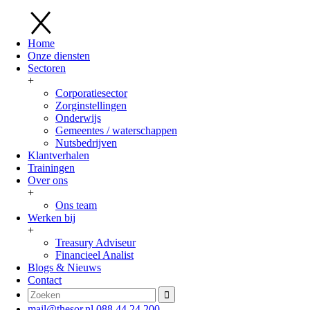
Home
Onze diensten
Sectoren
+
Corporatiesector
Zorginstellingen
Onderwijs
Gemeentes / waterschappen
Nutsbedrijven
Klantverhalen
Trainingen
Over ons
+
Ons team
Werken bij
+
Treasury Adviseur
Financieel Analist
Blogs & Nieuws
Contact
mail@thesor.nl
088 44 24 200