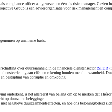
ls compliance officer aangewezen en één als risicomanager. Gezien het
 Projective Group is een adviesorganisatie voor risk management en comp
n genomen op unanieme basis.
rschaffing over duurzaamheid in de financiële dienstensector
(SFDR)
i
un dienstverlening aan cliënten rekening houden met duurzaamheid. Du
en bestrijding van corruptie en omkoping.
ng onderkent, is het allereerst van belang om op te merken dat Thésor
icht op duurzame beleggingen.
 met negatieve duurzaamheidseffecten, en hoe ons beloningsbeleid zich