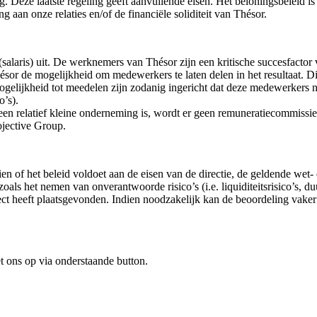
 Deze laatste regeling geeft aanvullende eisen. Het beloningsbeleid i
g aan onze relaties en/of de financiële soliditeit van Thésor.
(salaris) uit. De werknemers van Thésor zijn een kritische succesfact
r de mogelijkheid om medewerkers te laten delen in het resultaat. Dit 
mogelijkheid tot meedelen zijn zodanig ingericht dat deze medewerkers 
o’s).
 een relatief kleine onderneming is, wordt er geen remuneratiecommiss
ojective Group.
n of het beleid voldoet aan de eisen van de directie, de geldende wet-
ls het nemen van onverantwoorde risico’s (i.e. liquiditeitsrisico’s, du
rect heeft plaatsgevonden. Indien noodzakelijk kan de beoordeling vak
 ons op via onderstaande button.