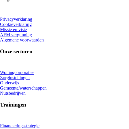
Privacyverklaring
Cookieverklaring
Missie en visie
AFM vergunning
Algemene voorwaarden
Onze sectoren
Woningcorporaties
Zorginstellingen
Onderwijs
Gemeente/waterschappen
Nutsbedrijven
Trainingen
Financieringsstrategie