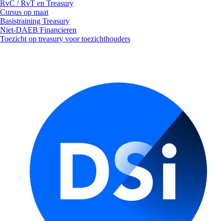
RvC / RvT en Treasury
Cursus op maat
Basistraining Treasury
Niet-DAEB Financieren
Toezicht op treasury voor toezichthouders