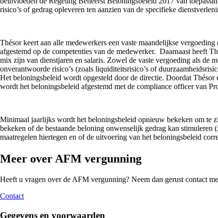
beïnvloeden de Regeling Beheerst Beloningsbeleid 2017 van toepassing.
risico’s of gedrag opleveren ten aanzien van de specifieke dienstverlenin
Thésor keert aan alle medewerkers een vaste maandelijkse vergoeding 
afgestemd op de competenties van de medewerker. Daarnaast heeft Théso
mix zijn van dienstjaren en salaris. Zowel de vaste vergoeding als de 
onverantwoorde risico’s (zoals liquiditeitsrisico’s of duurzaamheidsrisic
Het beloningsbeleid wordt opgesteld door de directie. Doordat Thésor
wordt het beloningsbeleid afgestemd met de compliance officer van Pr
Minimaal jaarlijks wordt het beloningsbeleid opnieuw bekeken om te zie
bekeken of de bestaande beloning onwenselijk gedrag kan stimuleren (zoa
maatregelen hiertegen en of de uitvoering van het beloningsbeleid cor
Meer over AFM vergunning
Heeft u vragen over de AFM vergunning? Neem dan gerust contact met
Contact
Gegevens en voorwaarden