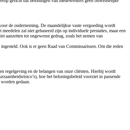
s erop gericht dat beloningen van medewerkers geen onwenselijke
or voor de onderneming. De maandelijkse vaste vergoeding wordt
meedelen zal niet gebaseerd zijn op individuele prestaties, maar een
niet aanzetten tot ongewenst gedrag, zoals het nemen van
ie ingesteld. Ook is er geen Raad van Commissarissen. Om die reden
 en regelgeving en de belangen van onze cliënten. Hierbij wordt
urzaamheidsrisico’s), hoe het beloningsbeleid voorziet in passende
er worden gedaan.