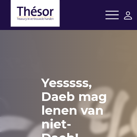
Yesssss,
Daeb mag
lenen van
niet-