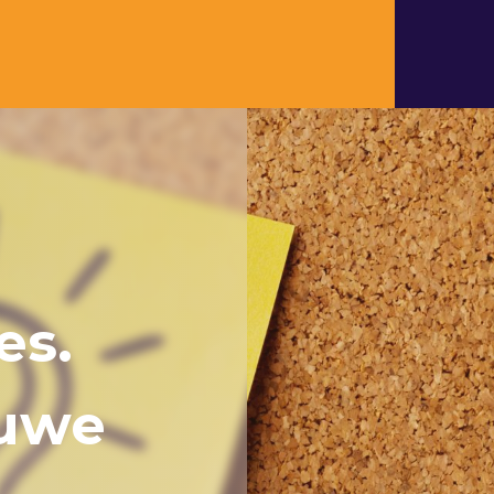
es.
euwe