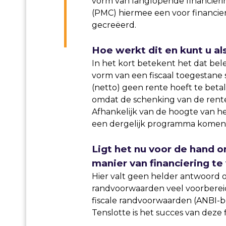
vorm van langlopende financieri
(PMC) hiermee een voor financier
gecreëerd.
Hoe werkt dit en kunt u a
In het kort betekent het dat bel
vorm van een fiscaal toegestane 
(netto) geen rente hoeft te beta
omdat de schenking van de rente 
Afhankelijk van de hoogte van he
een dergelijk programma komen v
Ligt het nu voor de hand o
manier van financiering te
Hier valt geen helder antwoord o
randvoorwaarden veel voorbereid
fiscale randvoorwaarden (ANBI-b
Tenslotte is het succes van deze