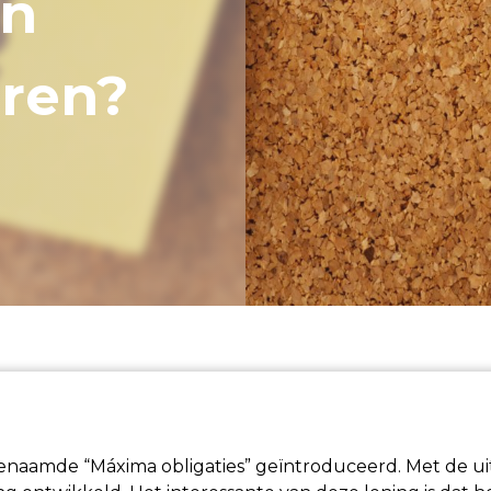
an
eren?
aamde “Máxima obligaties” geïntroduceerd. Met de uitg