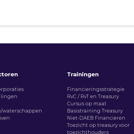
ctoren
Trainingen
rporaties
Financieringsstrategie
llingen
RvC / RvT en Treasury
Cursus op maat
/waterschappen
Basistraining Treasury
jven
Niet-DAEB Financieren
Toezicht op treasury voor
toezichthouders