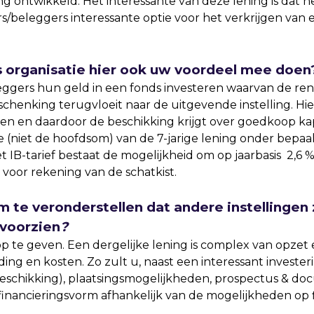
ng ontwikkeld. Het interessante van deze lening is dat
s/beleggers interessante optie voor het verkrijgen van
ls organisatie hier ook uw voordeel mee doen
eggers hun geld in een fonds investeren waarvan de ren
schenking terugvloeit naar de uitgevende instelling. Hie
len en daardoor de beschikking krijgt over goedkoop ka
(niet de hoofdsom) van de 7-jarige lening onder bepaald
t IB-tarief bestaat de mogelijkheid om op jaarbasis 2,6
oor rekening van de schatkist.
m te veronderstellen dat andere instellingen 
 voorzien
?
p te geven. Een dergelijke lening is complex van opzet
ing en kosten. Zo zult u, naast een interessant invest
eschikking), plaatsingsmogelijkheden, prospectus & do
 financieringsvorm afhankelijk van de mogelijkheden op f