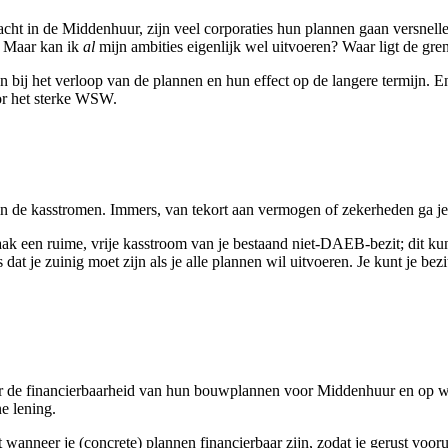
ht in de Middenhuur, zijn veel corporaties hun plannen gaan versnell
. Maar kan ik
al
mijn ambities eigenlijk wel uitvoeren? Waar ligt de gr
 bij het verloop van de plannen en hun effect op de langere termijn. 
oor het sterke WSW.
 in de kasstromen. Immers, van tekort aan vermogen of zekerheden ga je 
k een ruime, vrije kasstroom van je bestaand niet-DAEB-bezit; dit kun
s dat je zuinig moet zijn als je alle plannen wil uitvoeren. Je kunt je b
r de financierbaarheid van hun bouwplannen voor Middenhuur en op we
e lening.
wanneer je (concrete) plannen financierbaar zijn, zodat je gerust voorui