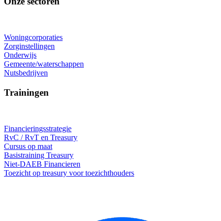
Onze sectoren
Woningcorporaties
Zorginstellingen
Onderwijs
Gemeente/waterschappen
Nutsbedrijven
Trainingen
Financieringsstrategie
RvC / RvT en Treasury
Cursus op maat
Basistraining Treasury
Niet-DAEB Financieren
Toezicht op treasury voor toezichthouders