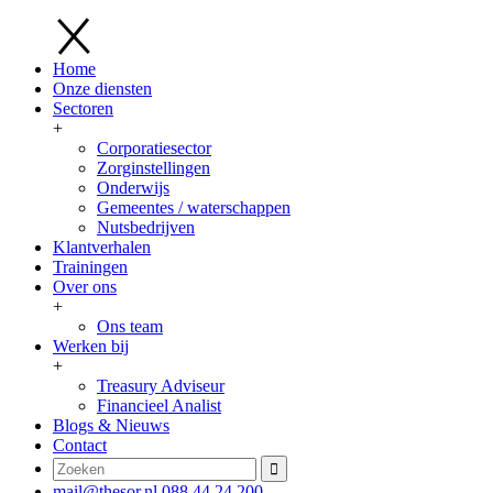
Home
Onze diensten
Sectoren
+
Corporatiesector
Zorginstellingen
Onderwijs
Gemeentes / waterschappen
Nutsbedrijven
Klantverhalen
Trainingen
Over ons
+
Ons team
Werken bij
+
Treasury Adviseur
Financieel Analist
Blogs & Nieuws
Contact
mail@thesor.nl
088 44 24 200