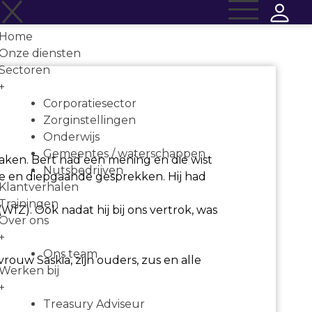
Home
Onze diensten
Sectoren
+
Corporatiesector
Zorginstellingen
Onderwijs
Gemeentes / waterschappen
zaken. Bert had een mening en die wist
Nutsbedrijven
oie en diepgaande gesprekken. Hij had
Klantverhalen
Trainingen
(WfZ). Ook nadat hij bij ons vertrok, was
Over ons
+
Ons team
rouw Saskia, zijn ouders, zus en alle
Werken bij
+
Treasury Adviseur