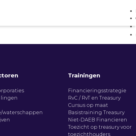
ctoren
Trainingen
rporaties
Financieringsstrategie
llingen
RvC / RvT en Treasury
Cursus op maat
/waterschappen
Basistraining Treasury
jven
Niet-DAEB Financieren
Toezicht op treasury voor
toezichthouders