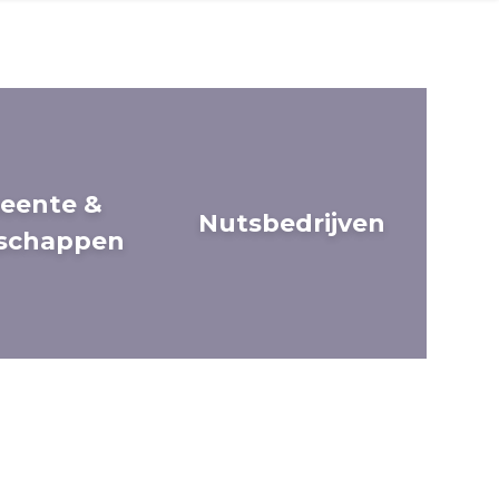
eente &
Nutsbedrijven
schappen