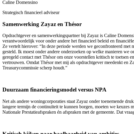
Caline Domensino
Strategisch financieel adviseur
Samenwerking Zayaz en Thésor
Opdrachtgever en samenwerkingspartner bij Zayaz is Caline Domensino. 
verantwoordelijk voor onder andere het financieel beleid en financiël
Ze vertelt hierover: “In deze periode werden we geconfronteerd met 
gesteld. Ik moest onder andere onderzoeken op welke manieren we onze
geregeld contact met Thésor om onze voorstellen kritisch te toetsen e
vertrouwen. Omdat Thésor met mij als opdrachtgever meedenkt en Zayaz
Treasurycommissie scherp houdt.”
Duurzaam financieringsmodel versus NPA
Net als andere woningcorporaties staat Zayaz onder toenemende druk.
langere termijn de continuïteit te kunnen borgen, moeten we keuzes 
Nationale Prestatieafspraken én afspraken met de gemeente. Dat vra
Kritisch kijken naar haalbaarheid van ambities