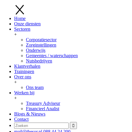
Home
Onze diensten
Sectoren
+
Corporatiesector
Zorginstellingen
Onderwijs
Gemeentes / waterschappen
Nutsbedrijven
Klantverhalen
Trainingen
Over ons
+
Ons team
Werken bij
+
Treasury Adviseur
Financieel Analist
Blogs & Nieuws
Contact
mail@thesor.nl
088 44 24 200