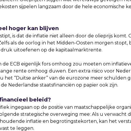
ekosten sijpelen langzaam door de hele economische ket
el hoger kan blijven
tipt, is dat de inflatie niet alleen door de olieprijs kom
elfs als de oorlog in het Midden-Oosten morgen stopt, b
ie druk uitoefenen op de kapitaalmarktrente.
van de ECB eigenlijk fors omhoog zou moeten om inflati
e lange rente omhoog duwen. Een extra risico voor Nederl
u het “Duitse anker” van de eurozone meer schulden ga
e Nederlandse staatsfinanciën op papier ook zijn.
financieel beleid?
fiek ingegaan op de positie van maatschappelijke organ
volgende strategische overweging mee: Als u verwacht 
nhoudende inflatie en begrotingstekorten, kan het vers
vast te leggen.