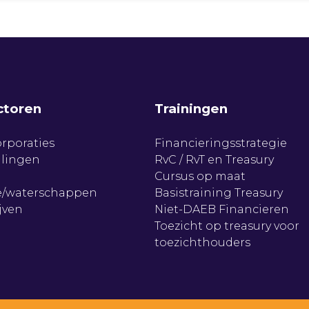
ctoren
Trainingen
rporaties
Financieringsstrategie
llingen
RvC / RvT en Treasury
Cursus op maat
/waterschappen
Basistraining Treasury
jven
Niet-DAEB Financieren
Toezicht op treasury voor
toezichthouders