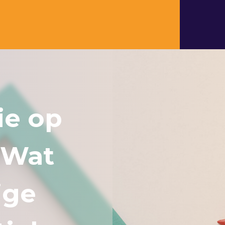
ie op
: Wat
ige