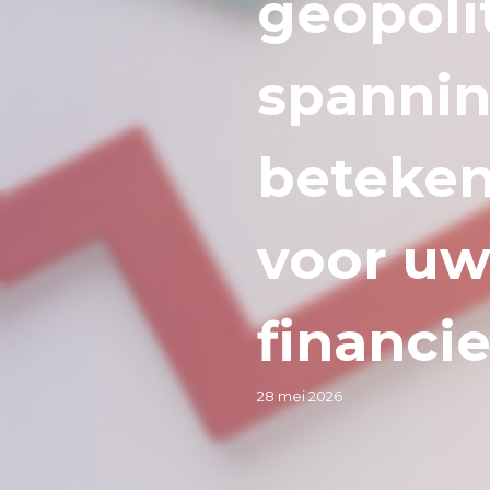
geopoli
spanni
beteke
voor u
financi
28 mei 2026