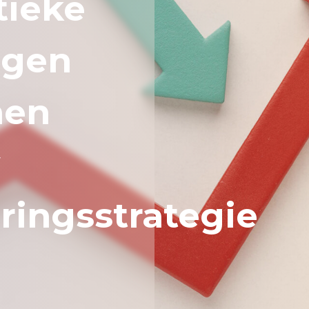
tieke
ngen
nen
w
eringsstrategie