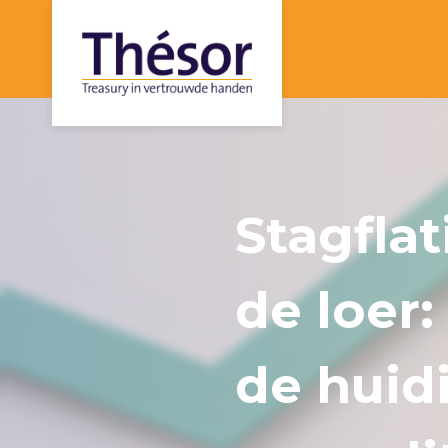
Stagflat
de loer
de huid