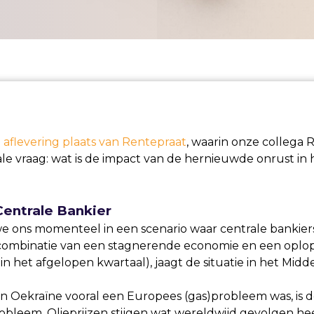
aflevering plaats van Rentepraat
, waarin onze collega 
le vraag: wat is de impact van de hernieuwde onrust in
entrale Bankier
we ons momenteel in een scenario waar centrale banki
tige combinatie van een stagnerende economie en een oplo
in het afgelopen kwartaal), jaagt de situatie in het Midd
 in Oekraïne vooral een Europees (gas)probleem was, is de
leem. Olieprijzen stijgen wat wereldwijd gevolgen hee