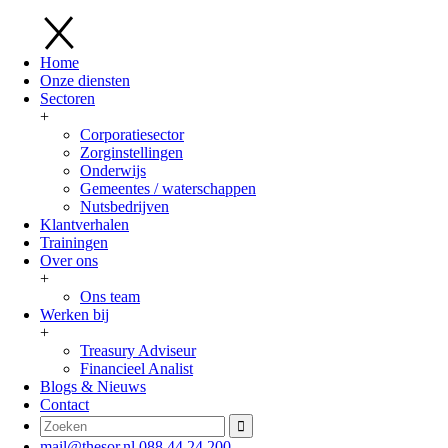
Home
Onze diensten
Sectoren
+
Corporatiesector
Zorginstellingen
Onderwijs
Gemeentes / waterschappen
Nutsbedrijven
Klantverhalen
Trainingen
Over ons
+
Ons team
Werken bij
+
Treasury Adviseur
Financieel Analist
Blogs & Nieuws
Contact
mail@thesor.nl
088 44 24 200