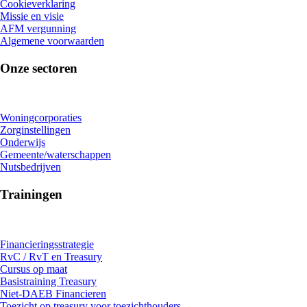
Cookieverklaring
Missie en visie
AFM vergunning
Algemene voorwaarden
Onze sectoren
Woningcorporaties
Zorginstellingen
Onderwijs
Gemeente/waterschappen
Nutsbedrijven
Trainingen
Financieringsstrategie
RvC / RvT en Treasury
Cursus op maat
Basistraining Treasury
Niet-DAEB Financieren
Toezicht op treasury voor toezichthouders